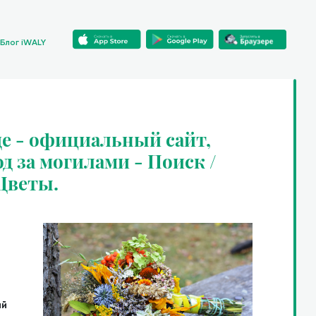
Блог iWALY
е - официальный сайт,
од за могилами - Поиск /
 Цветы.
ий