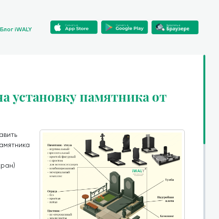
Блог iWALY
 на установку памятника от
авить
памятника
кран)