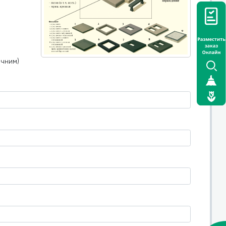
очним)