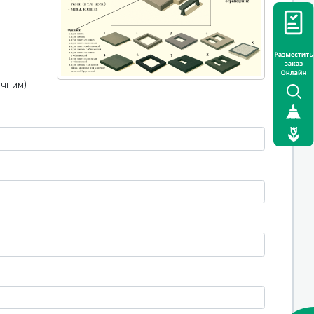
очним)