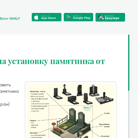
Блог iWALY
 на установку памятника от
авить
памятника
кран)